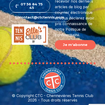
recevoir nos derniers
07 56 84 75
articles de blog par
45
courrier électronique
contact@ctctennis.com
et vous déclarez avoir
pris connaissance de
notre Politique de
confidentialité.
Je m'abonne
© Copyright CTC - Chennevières Tennis Club
2026 - Tous droits réservés