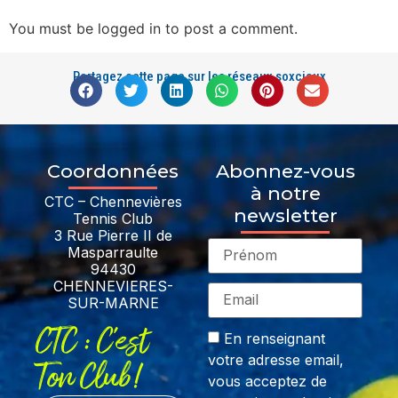
You must be logged in to post a comment.
Partagez cette page sur les réseaux soxciaux
Coordonnées
Abonnez-vous
à notre
CTC – Chennevières
newsletter
Tennis Club
3 Rue Pierre II de
Masparraulte
94430
CHENNEVIERES-
SUR-MARNE
CTC : C'est
En renseignant
votre adresse email,
Ton Club!
vous acceptez de