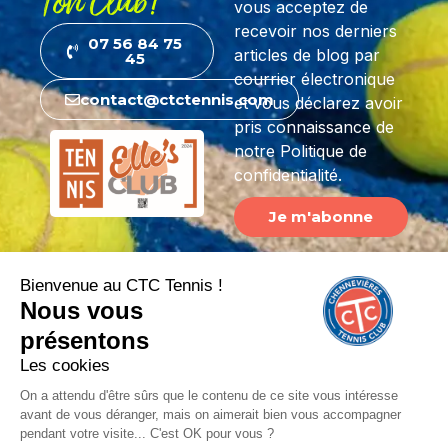
Ton Club!
vous acceptez de
recevoir nos derniers
07 56 84 75
articles de blog par
45
courrier électronique
contact@ctctennis.com
et vous déclarez avoir
pris connaissance de
notre Politique de
confidentialité.
Je m'abonne
© Copyright CTC - Chennevières Tennis Club