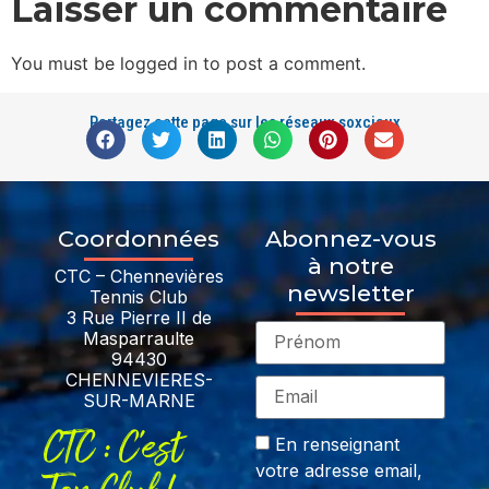
Laisser un commentaire
You must be logged in to post a comment.
Partagez cette page sur les réseaux soxciaux
Coordonnées
Abonnez-vous
à notre
CTC – Chennevières
newsletter
Tennis Club
3 Rue Pierre II de
Masparraulte
94430
CHENNEVIERES-
SUR-MARNE
CTC : C'est
En renseignant
votre adresse email,