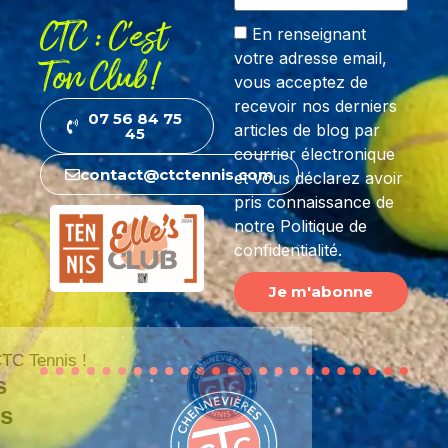
CTC : C'est
En renseignant
votre adresse email,
Ton Club!
vous acceptez de
recevoir nos derniers
07 56 84 75
articles de blog par
45
courrier électronique
contact@ctctennis.com
et vous déclarez avoir
pris connaissance de
notre Politique de
confidentialité.
Je m'abonne