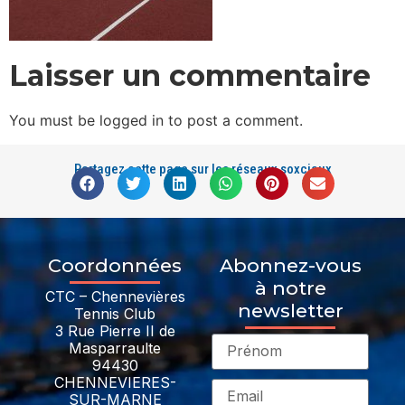
Laisser un commentaire
You must be logged in to post a comment.
Partagez cette page sur les réseaux soxciaux
Coordonnées
Abonnez-vous
à notre
CTC – Chennevières
newsletter
Tennis Club
3 Rue Pierre II de
Masparraulte
94430
CHENNEVIERES-
SUR-MARNE