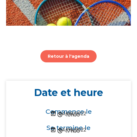
Retour à l'agenda
Date et heure
Commence le
04/09/2022
10h00
Se termine le
04/09/2022
17h00