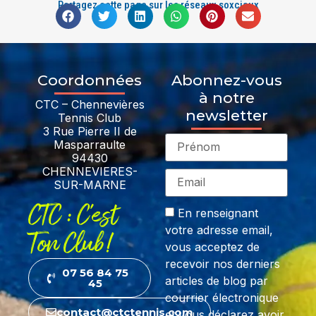
Partagez cette page sur les réseaux soxciaux
Coordonnées
Abonnez-vous
à notre
CTC – Chennevières
newsletter
Tennis Club
3 Rue Pierre II de
Masparraulte
94430
CHENNEVIERES-
SUR-MARNE
CTC : C'est
En renseignant
votre adresse email,
Ton Club!
vous acceptez de
recevoir nos derniers
07 56 84 75
articles de blog par
45
courrier électronique
contact@ctctennis.com
et vous déclarez avoir