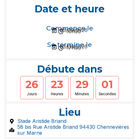
Date et heure
Commence le
05/09/2026
10h00
Se termine le
05/09/2026
17h00
Débute dans
2
6
2
3
2
9
0
0
Jours
Heures
Minutes
Secondes
Lieu
Stade Aristide Briand
58 bis Rue Aristide Briand 94430 Chennevières
sur Marne