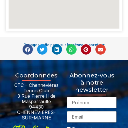
Partagez cette page sur les réseaux soxciaux
Coordonnées
Abonnez-vous
à notre
CTC – Chennevières
newsletter
Tennis Club
3 Rue Pierre II de
Masparraulte
94430
CHENNEVIERES-
SUR-MARNE