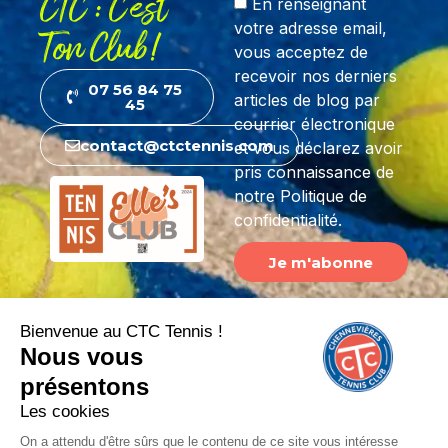
CTC : C'est
En renseignant
votre adresse email,
Ton Club!
vous acceptez de
recevoir nos derniers
07 56 84 75
articles de blog par
45
courrier électronique
contact@ctctennis.com
et vous déclarez avoir
pris connaissance de
notre Politique de
confidentialité.
Je m'abonne