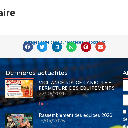
ire
Partagez cette page sur les réseaux soxciaux
Dernières actualités
A
VIGILANCE ROUGE CANICULE –
FERMETURE DES EQUIPEMENTS
22/06/2026
Lire »
Rassemblement des équipes 2026
de
19/04/2026
él