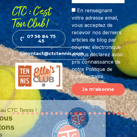
CTC : C'est
En renseignant
votre adresse email,
Ton Club!
vous acceptez de
recevoir nos derniers
07 56 84 75
articles de blog par
45
courrier électronique
contact@ctctennis.com
et vous déclarez avoir
pris connaissance de
notre Politique de
confidentialité.
Je m'abonne