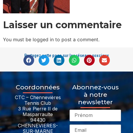
Laisser un commentaire
You must be logged in to post a comment.
Partagez cette page sur les réseaux soxciaux
Coordonnées
Abonnez-vous
à notre
CTC – Chennevières
newsletter
Tennis Club
3 Rue Pierre II de
Masparraulte
94430
CHENNEVIERES-
SUR-MARNE